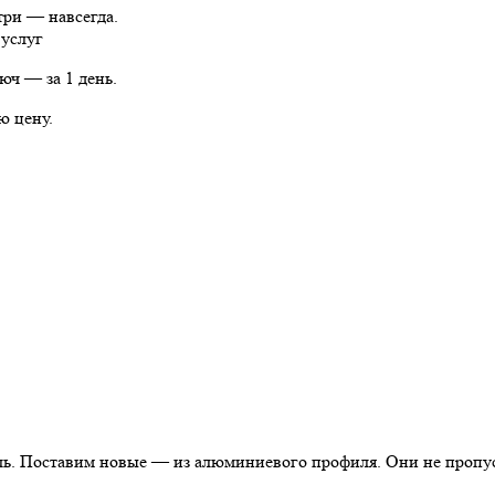
три — навсегда.
 услуг
юч — за 1 день.
ю цену.
ль. Поставим новые — из алюминиевого профиля. Они не пропус