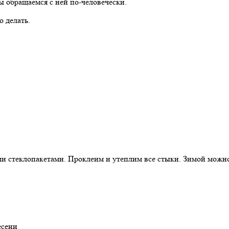
ы обращаемся с ней по-человечески.
о делать.
 стеклопакетами. Проклеим и утеплим все стыки. Зимой можно
есени