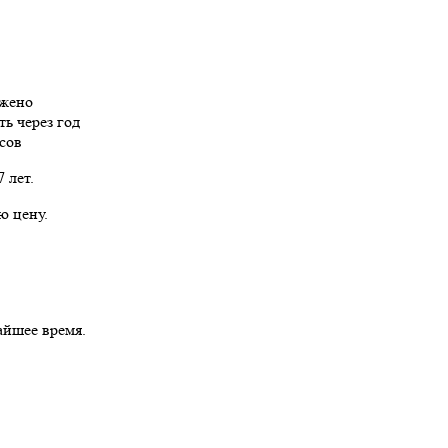
ожено
ь через год
сов
 лет.
ю цену.
айшее время.