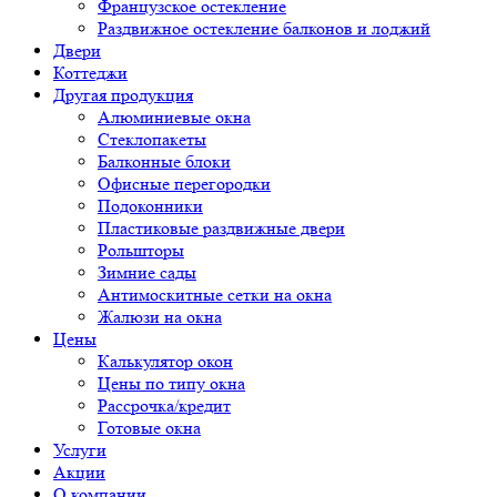
Французское остекление
Раздвижное остекление балконов и лоджий
Двери
Коттеджи
Другая продукция
Алюминиевые окна
Стеклопакеты
Балконные блоки
Офисные перегородки
Подоконники
Пластиковые раздвижные двери
Рольшторы
Зимние сады
Антимоскитные сетки на окна
Жалюзи на окна
Цены
Калькулятор окон
Цены по типу окна
Рассрочка/кредит
Готовые окна
Услуги
Акции
О компании