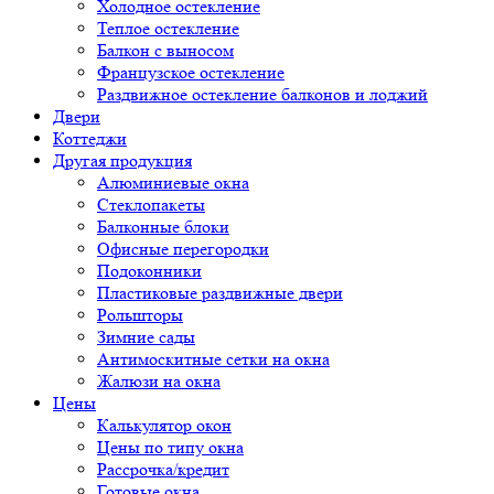
Холодное остекление
Теплое остекление
Балкон с выносом
Французское остекление
Раздвижное остекление балконов и лоджий
Двери
Коттеджи
Другая продукция
Алюминиевые окна
Стеклопакеты
Балконные блоки
Офисные перегородки
Подоконники
Пластиковые раздвижные двери
Рольшторы
Зимние сады
Антимоскитные сетки на окна
Жалюзи на окна
Цены
Калькулятор окон
Цены по типу окна
Рассрочка/кредит
Готовые окна