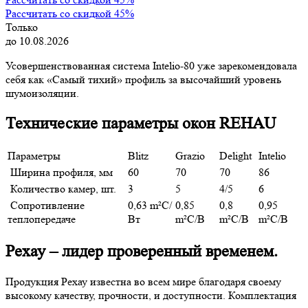
Рассчитать со скидкой 45%
Только
до 10.08.2026
Усовершенствованная система Intelio-80 уже зарекомендовала
себя как «Самый тихий» профиль за высочайший уровень
шумоизоляции.
Технические параметры окон REHAU
Параметры
Blitz
Grazio
Delight
Intelio
Ширина профиля, мм
60
70
70
86
Количество камер, шт.
3
5
4/5
6
Сопротивление
0,63 m²С/
0,85
0,8
0,95
теплопередаче
Вт
m²С/В
m²С/В
m²С/В
Рехау – лидер проверенный временем.
Продукция Рехау известна во всем мире благодаря своему
высокому качеству, прочности, и доступности. Комплектация