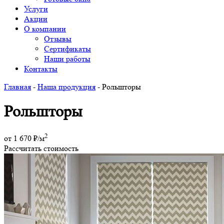
Услуги
Акции
О компании
Отзывы
Сертификаты
Наши работы
Контакты
Главная
-
Наша продукция
- Рольшторы
Рольшторы
2
от
1 670
₽/м
Рассчитать стоимость